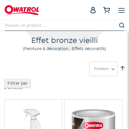
Effet bronze vieilli
Peinture & décoration - Effets décoratifs
Pa
or
dé
Filtrer par
2
articles