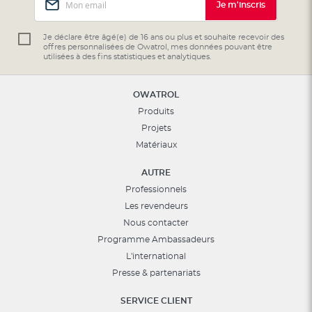
Je m'inscris
à
notre
lettre
Je déclare être âgé(e) de 16 ans ou plus et souhaite recevoir des
offres personnalisées de Owatrol, mes données pouvant être
d’information
utilisées à des fins statistiques et analytiques.
:
OWATROL
Produits
Projets
Matériaux
AUTRE
Professionnels
Les revendeurs
Nous contacter
Programme Ambassadeurs
L'international
Presse & partenariats
SERVICE CLIENT