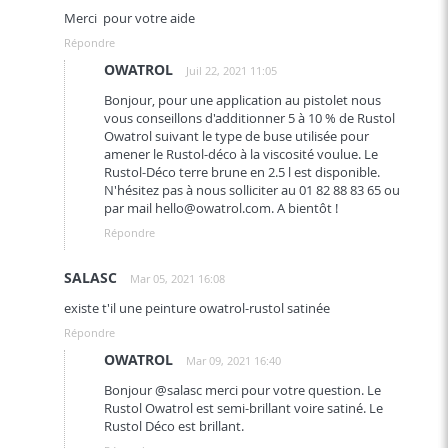
Merci pour votre aide
Répondre
OWATROL
Juil 22, 2021 11:05
Bonjour, pour une application au pistolet nous
vous conseillons d'additionner 5 à 10 % de Rustol
Owatrol suivant le type de buse utilisée pour
amener le Rustol-déco à la viscosité voulue. Le
Rustol-Déco terre brune en 2.5 l est disponible.
N'hésitez pas à nous solliciter au 01 82 88 83 65 ou
par mail
hello@owatrol.com
. A bientôt !
Répondre
SALASC
Mar 05, 2021 16:08
existe t'il une peinture owatrol-rustol satinée
Répondre
OWATROL
Mar 09, 2021 16:40
Bonjour @salasc merci pour votre question. Le
Rustol Owatrol est semi-brillant voire satiné. Le
Rustol Déco est brillant.