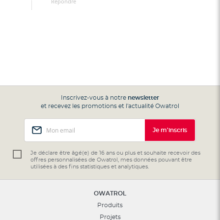
Répondre
Inscrivez-vous à notre
newsletter
et recevez les promotions et l'actualité Owatrol
Inscription
Je m'inscris
à
notre
lettre
Je déclare être âgé(e) de 16 ans ou plus et souhaite recevoir des
offres personnalisées de Owatrol, mes données pouvant être
d’information
utilisées à des fins statistiques et analytiques.
:
OWATROL
Produits
Projets