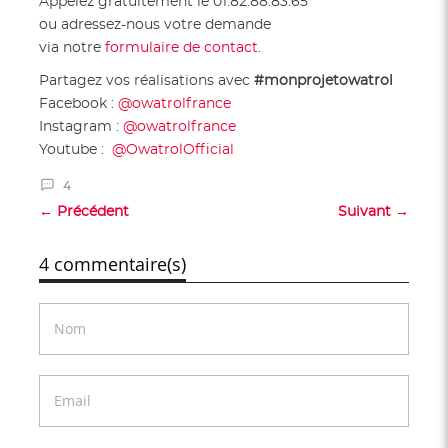
Appelez gratuitement le 01.82.88.83.65
ou adressez-nous votre demande
via notre
formulaire de contact
.
Partagez vos réalisations avec
#monprojetowatrol
Facebook :
@owatrolfrance
Instagram :
@owatrolfrance
Youtube :
@OwatrolOfficial
4
← Précédent
Suivant →
4 commentaire(s)