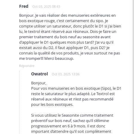
Fred
Oct 03, 2025 08:43
Bonjour. Je vais réaliser des menuiseries extérieures en
bois exotique rouge, c'est certainement du sipo. Je
compte utiliser un saturateur, donc plutôt le D1 si j'ai bien
lu, le textrol étant réservé aux résineux. Dois-je faire un
premier traitement du bois neuf au seasonite avant
d'appliquer le D1 quelques mois plus tard? J'ai vu qu'il
existait aussi du D2. Il faut appliquer D1, puis D2? Je
connais la qualité de vos produits, je veux surtout ne pas
me tromper!!! Merci beaucoup.
Répondre
Owatrol
Oct 03, 2025 13:06
Bonjour,
Pour vos menuiseries en bois exotique (Sipo), le D1
reste le saturateur le plus adapté. Le Textrol est
réservé aux résineux et n’est pas recommandé
pour les bois exotiques.
Si vous utilisez le Seasonite comme traitement
préventif sur bois neuf, sachez qu’il s’élimine
progressivement en 6 à 9 mois. Il est donc
important d’attendre qu’il soit complètement