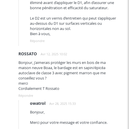
éliminé avant d’appliquer le D1, afin d’assurer une
bonne pénétration et efficacité du saturateur.
Le D2 est un vernis d’entretien qui peut s’appliquer
au-dessus du D1 sur surfaces verticales ou
horizontales non au sol.
Bien à vous,
Répondre
ROSSATO
Avr 12, 2025 10:02
Bonjour, j'aimerais protéger les murs en bois de ma
maison neuve Boaa, le bardage est en sapin/épicéa
autoclave de classe 3 avec pigment marron que me
conseillez vous ?
merci
Cordialement T Rossato
Répondre
owatrol
Avr 28, 2025 15:33
Bonjour,
Merci pour votre message et votre confiance.