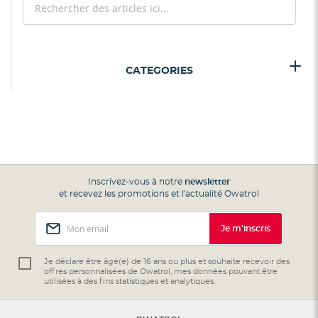
Reche
CATEGORIES
Inscrivez-vous à notre
newsletter
et recevez les promotions et l'actualité Owatrol
Inscription
Je m'inscris
à
notre
lettre
Je déclare être âgé(e) de 16 ans ou plus et souhaite recevoir des
offres personnalisées de Owatrol, mes données pouvant être
d’information
utilisées à des fins statistiques et analytiques.
: