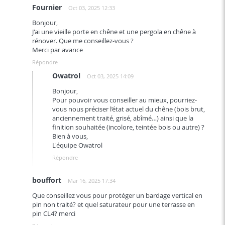
Fournier
Oct 03, 2025 12:33
Bonjour,
J'ai une vieille porte en chêne et une pergola en chêne à
rénover. Que me conseillez-vous ?
Merci par avance
Répondre
Owatrol
Oct 03, 2025 14:09
Bonjour,
Pour pouvoir vous conseiller au mieux, pourriez-
vous nous préciser l’état actuel du chêne (bois brut,
anciennement traité, grisé, abîmé…) ainsi que la
finition souhaitée (incolore, teintée bois ou autre) ?
Bien à vous,
L'équipe Owatrol
Répondre
bouffort
Mar 16, 2025 17:34
Que conseillez vous pour protéger un bardage vertical en
pin non traité? et quel saturateur pour une terrasse en
pin CL4? merci