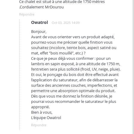
Ce chalet est situé à une altitude de 1750 mètres
.Cordialement MrDourou
Répondre
Owatrol
Oct 03, 2025 14:09
Bonjour,
Avant de vous orienter vers un produit adapté,
pourriez-vous me préciser quelle finition vous
souhaitez (incolore, teinte bois, aspect satiné ou
mat, effet “bois mouillé”, etc.) ?
Ce que je peux déjà vous confirmer : pour un
lambris en sapin exposé, à une altitude de 1750 m,
l’entretien sera plus sollicité (froid, UV, neige, pluie).
Et oui, le ponçage du bois doit être effectué avant
l’application du saturateur, afin de débarrasser la
surface des anciennes couches, imperfections, et
permettre une absorption optimale du produit.
Dès que vous me donnez la finition désirée, je
pourrai vous recommander le saturateur le plus
approprié.
Bien à vous,
L'équipe Owatrol
Répondre