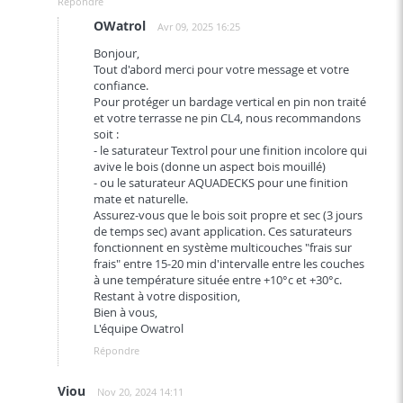
Répondre
OWatrol
Avr 09, 2025 16:25
Bonjour,
Tout d'abord merci pour votre message et votre
confiance.
Pour protéger un bardage vertical en pin non traité
et votre terrasse ne pin CL4, nous recommandons
soit :
- le saturateur Textrol pour une finition incolore qui
avive le bois (donne un aspect bois mouillé)
- ou le saturateur AQUADECKS pour une finition
mate et naturelle.
Assurez-vous que le bois soit propre et sec (3 jours
de temps sec) avant application. Ces saturateurs
fonctionnent en système multicouches "frais sur
frais" entre 15-20 min d'intervalle entre les couches
à une température située entre +10°c et +30°c.
Restant à votre disposition,
Bien à vous,
L'équipe Owatrol
Répondre
Viou
Nov 20, 2024 14:11