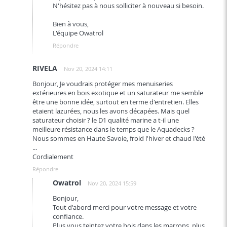
N'hésitez pas à nous solliciter à nouveau si besoin.
Bien à vous,
L'équipe Owatrol
Répondre
RIVELA
Nov 20, 2024 14:11
Bonjour, Je voudrais protéger mes menuiseries
extérieures en bois exotique et un saturateur me semble
être une bonne idée, surtout en terme d'entretien. Elles
etaient lazurées, nous les avons décapées. Mais quel
saturateur choisir ? le D1 qualité marine a t-il une
meilleure résistance dans le temps que le Aquadecks ?
Nous sommes en Haute Savoie, froid l'hiver et chaud l'été
...
Cordialement
Répondre
Owatrol
Nov 20, 2024 15:59
Bonjour,
Tout d'abord merci pour votre message et votre
confiance.
Plus vous teintez votre bois dans les marrons, plus