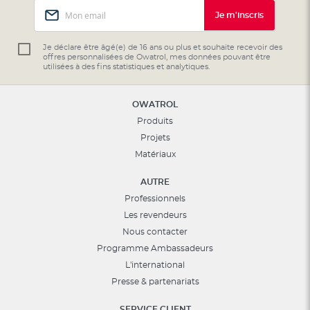
Inscription
Je m'inscris
à
notre
lettre
Je déclare être âgé(e) de 16 ans ou plus et souhaite recevoir des
offres personnalisées de Owatrol, mes données pouvant être
d’information
utilisées à des fins statistiques et analytiques.
:
OWATROL
Produits
Projets
Matériaux
AUTRE
Professionnels
Les revendeurs
Nous contacter
Programme Ambassadeurs
L'international
Presse & partenariats
SERVICE CLIENT