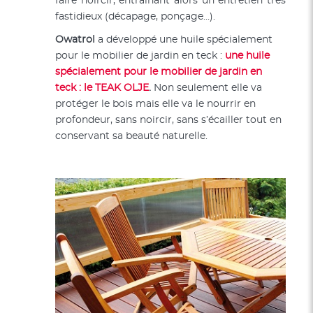
faire noircir, entraînant alors un entretien très
fastidieux (décapage, ponçage…).
Owatrol
a développé une huile spécialement
pour le mobilier de jardin en teck :
une huile
spécialement pour le mobilier de jardin en
teck : le TEAK OLJE
.
Non seulement elle va
protéger le bois mais elle va le nourrir en
profondeur,
sans noircir, sans s’écailler tout en
conservant sa beauté naturelle.